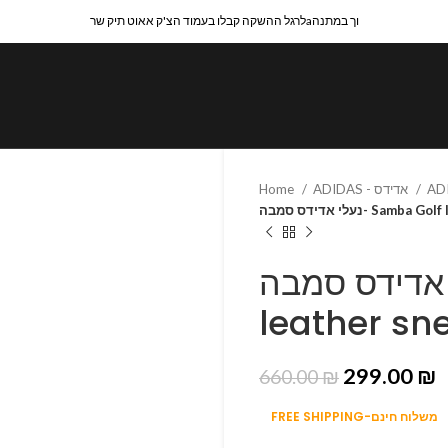
לרגל ההשקה קבלו בעמוד הצ'ק אאוט תיק שרaוך במתנה
ADIDAS - אדידס
Home
Samba Golf leather 
ידס סמבה- Samba Golf
leather sn
299.00
₪
660.00
₪
FREE SHIPPING-משלוח חינם