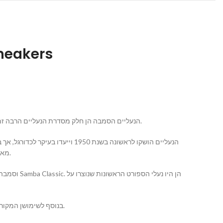
נעלי אדידס 
אדידס סמבה (Adidas Samba) היא סדרת נעלי ספורט שיוצרו על ידי החברה הגרמנית אדידס (Adidas). הנעליים הסמבה הן חלק מסדרת הנעליים הרבה זמן והן מאוד מוכרות בעולם.
הנעליים הושקו לראשונה בשנת 50
מאוד נמוכה וחצאית עליונה מעור, והן נפוצות לשימוש יומיומי ולסגנון האופנה האדידסי.
בנוסף לשימושן המקורי, נעלי הסמבה הן פופולריות בעולם האופנה הרחובית והן נחשבות לחלק מהתרבות הפופ של נעלי רחוב.