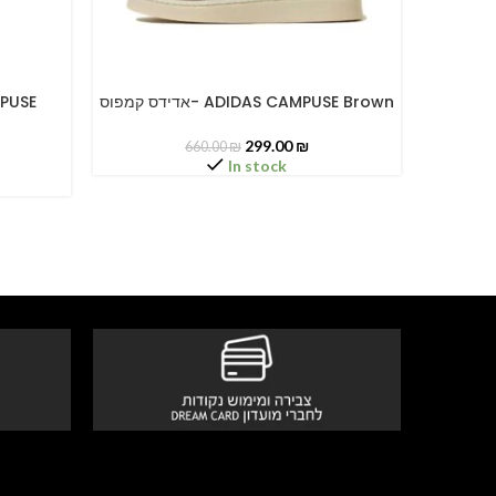
- ADIDAS CAMPUSE Clear
אדידס קמפוס- ADIDAS CAMPUSE Brown
SELECT OPTIONS
SELECT O
299.00
₪
660.00
₪
In stock