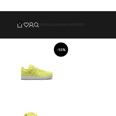
0
NEW
SALE
MEN
WOMEN
KIDS
-55%