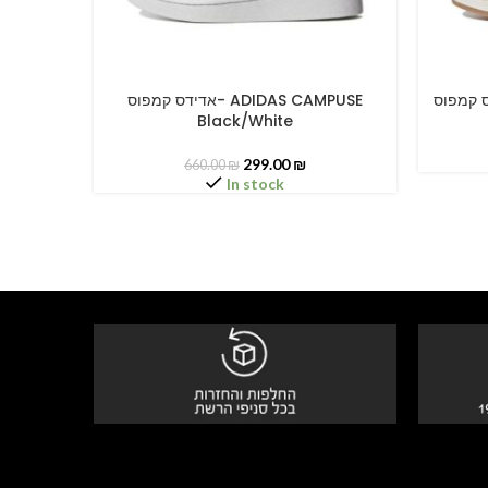
אדידס קמפוס- ADIDAS CAMPUSE
SELECT OPTIONS
SELECT O
Black/White
299.00
₪
660.00
₪
In stock