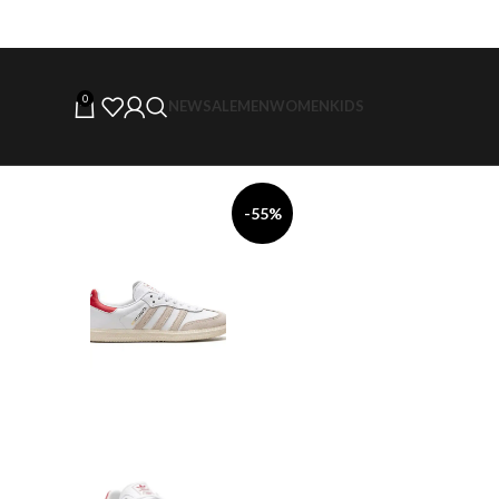
0
NEW
SALE
MEN
WOMEN
KIDS
-55%