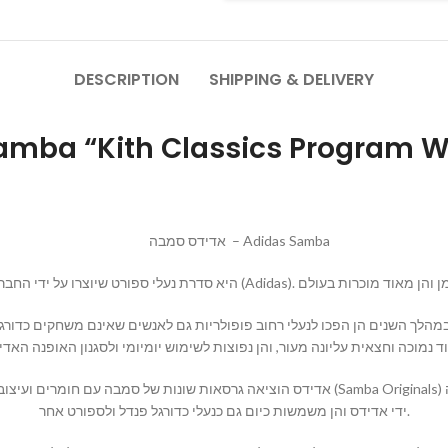
DESCRIPTION
SHIPPING & DELIVERY
נעלי אדידס - Samba “Kith Classics Prog
אדידס סמבה – Adidas Samba
19 וייעדו בעיקר לכדורגל, אך במהלך השנים הן הפכו לנעלי רחוב פופולריות גם לאנשים שאינם 
אדידס הוציא (Samba Originals) וסמבה Samba Classic. הן היו נעלי הספורט הראשונות שנוצרו על
ידי אדידס והן משמשות כיום גם כנעלי כדורגל פנדל ולספורט אחר.