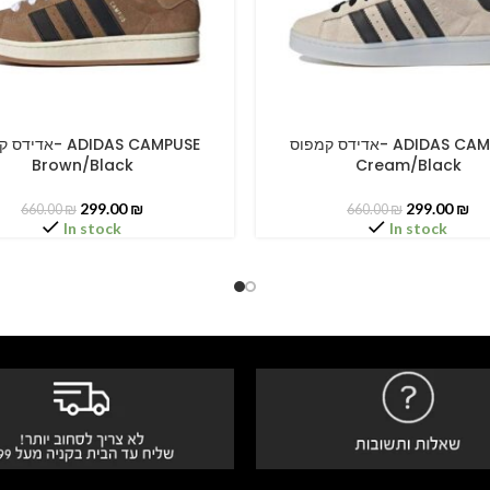
אדידס קמפוס- ADIDAS CAMPUSE
א- ADIDAS CAMPUSE
PTIONS
SELECT OPTIONS
Brown/Black
Cream/Black
299.00
₪
299.00
₪
660.00
₪
660.00
₪
In stock
In stock