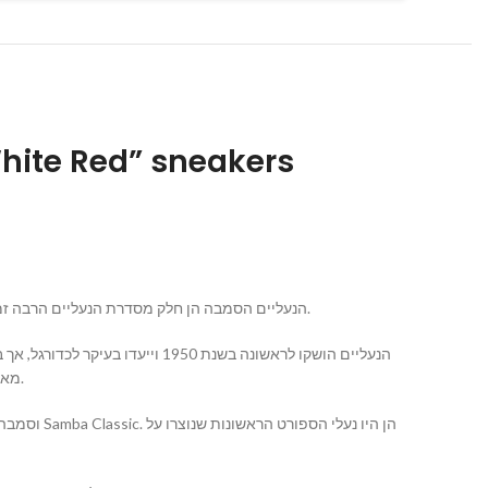
ram White Red” sneakers
אדידס סמבה (Adidas Samba) היא סדרת נעלי ספורט שיוצרו על ידי החברה הגרמנית אדידס (Adidas). הנעליים הסמבה הן חלק מסדרת הנעליים הרבה זמן והן מאוד מוכרות בעולם.
הנעליים הושקו לראשונה בשנת 50
מאוד נמוכה וחצאית עליונה מעור, והן נפוצות לשימוש יומיומי ולסגנון האופנה האדידסי.