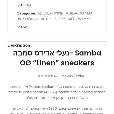
SKU:
N/A
ADIDAS SAMBA -
,
ADIDAS - אדידס
Categories:
Women
,
MEN
,
Kids
,
אדידס סמבה קטלוג דגמים
Share:
Description
נעלי אדידס סמבה- Samba
OG “Linen” sneakers
אדידס סמבה – Adidas Samba
אדידס סמבה (Adidas Samba) היא סדרת נעלי ספורט שיוצרו על ידי
החברה הגרמנית אדידס (Adidas). הנעליים הסמבה הן חלק מסדרת
הנעליים הרבה זמן והן מאוד מוכרות בעולם.
הנעליים הושקו לראשונה בשנת 1950 וייעדו בעיקר לכדורגל, אך
במהלך השנים הן הפכו לנעלי רחוב פופולריות גם לאנשים שאינם