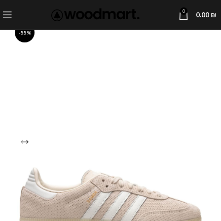
0
0.00
₪
-55%