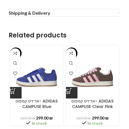
Shipping & Delivery
Related products
-55%
-55%
-5
A
אדידס קמפוס- ADIDAS
אדידס קמפוס- ADIDAS
CAMPUSE Blue
CAMPUSE Clear Pink
C
299.00
₪
299.00
₪
660.00
₪
660.00
₪
In stock
In stock