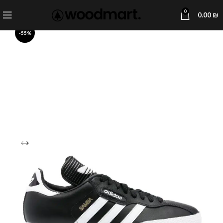
0
0.00
₪
-55%