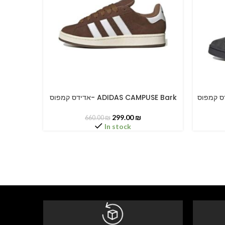
אדידס קמפוס- ADIDAS CAMPUSE Bark
SELECT OPTIONS
SELECT O
299.00
₪
660.00
₪
In stock