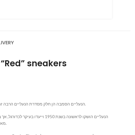
LIVERY
nrace “Red” sneakers
אדידס סמבה (Adidas Samba) היא סדרת נעלי ספורט שיוצרו על ידי החברה הגרמנית אדידס (Adidas). הנעליים הסמבה הן חלק מסדרת הנעליים הרבה זמן והן מאוד מוכרות בעולם.
הנעליים הושקו לראשונה בשנת 50
מאוד נמוכה וחצאית עליונה מעור, והן נפוצות לשימוש יומיומי ולסגנון האופנה האדידסי.