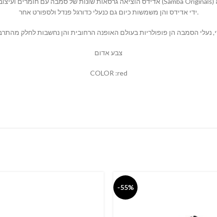
אדידס הוציא (Samba Originals) וסמבה Samba Classic. הן היו נעלי הספורט הראשונות שנוצרו על
ידי אדידס והן משמשות כיום גם כנעלי כדורגל פנדל ולספורט אחר.
צבע אדום
COLOR :red
-55%