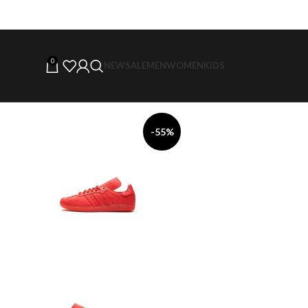
0
NEW
SALE
MEN
WOMEN
KIDS
-55%