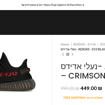
לרגל ההשקה קבלו בעמוד הצ'ק אאוט תיק שרaוך במתנה
Home
ADIDAS - אדידס
נעלי אדידס- ADIDAS -35
נעלי אדידס- ADIDAS -350 BLACK
– CRIMSO
449.00
₪
990.00
₪
FREE SHIPPING-משלוח חינם