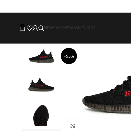
0
NEW
SALE
MEN
WOMEN
KIDS
-55%
Click to enlarge