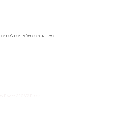
נעלי הספורט של אדידס לגברים 
zy Boost 350 V2 Yeezy Boost 350 V2 Black