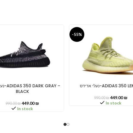
-55%
נעלי אדידס-ADIDAS 350
 GRAY –
PTIONS
SELECT OPTIONS
BLACK
449.00
₪
990.00
₪
In stock
449.00
₪
990.00
₪
In stock