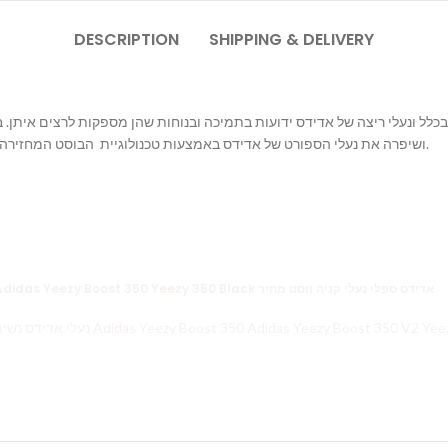
DESCRIPTION
SHIPPING & DELIVERY
בכלל ונעלי ריצה של אדידס ידועות בתמיכה ובנוחות שהן מספקות לרצים איתן
ושיפרה את נעלי הספורט של אדידס באמצעות טכנולוגיית הבוסט המחזירה אנרגיה לרץ ונותנת לו תחושה של שליטה ונוחות מירבית בכף הרגל.
Yeezy זאפ Yeezy 350 Yeezy Boost 350 V2 YEEZY 700 ישראל Adidas Yeezy Boost 350 Yeezy 350 Black אדידס ספלי נעלי קניה ווסט מחיר
נעלי אדידס Yeezy 350 Yeezy זאפ Yeezy Boost 350 V2 נעלי אדידס נשים 2018 Adidas Yeezy Boost 350 Adidas Yee