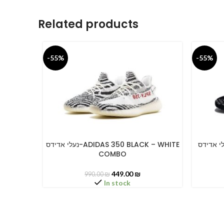
Related products
-55%
-55%
נעלי אדידס-ADIDAS 350 DARK
נעלי אדידס-ADIDAS 350 BLACK – WHITE
SELECT OPTIONS
SELECT O
COMBO
449.00
₪
990.00
₪
In stock