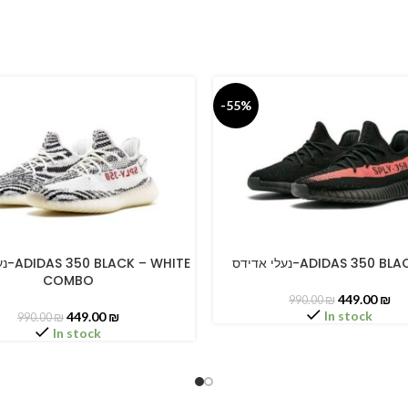
-55%
נעלי אדידס-ADIDAS 350 B
HITE
PTIONS
SELECT OPTIONS
COMBO
449.00
₪
990.00
₪
In stock
449.00
₪
990.00
₪
In stock