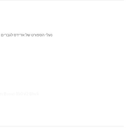
נעלי הספורט של אדידס לגברים 
zy Boost 350 V2 Yeezy Boost 350 V2 Black