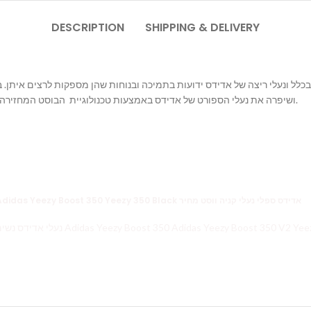
DESCRIPTION
SHIPPING & DELIVERY
בכלל ונעלי ריצה של אדידס ידועות בתמיכה ובנוחות שהן מספקות לרצים איתן
ושיפרה את נעלי הספורט של אדידס באמצעות טכנולוגיית הבוסט המחזירה אנרגיה לרץ ונותנת לו תחושה של שליטה ונוחות מירבית בכף הרגל.
Yeezy זאפ Yeezy 350 Yeezy Boost 350 V2 YEEZY 700 ישראל Adidas Yeezy Boost 350 Yeezy 350 Black אדידס ספלי נעלי קניה ווסט מחיר
נעלי אדידס Yeezy 350 Yeezy זאפ Yeezy Boost 350 V2 נעלי אדידס נשים 2018 Adidas Yeezy Boost 350 Adidas Yee