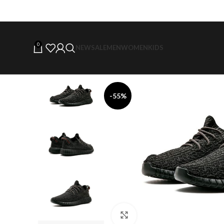
0
NEW
SALE
MEN
WOMEN
KIDS
-55%
Click to enlarge