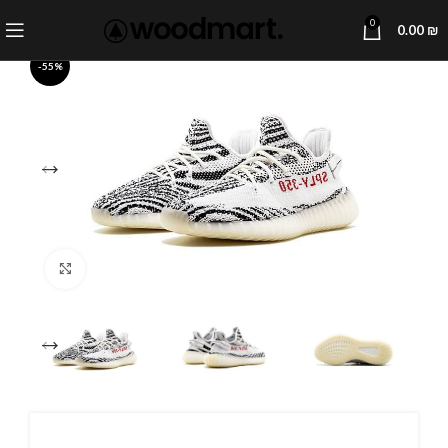
0
0.00
₪
-55%
Click to enlarge