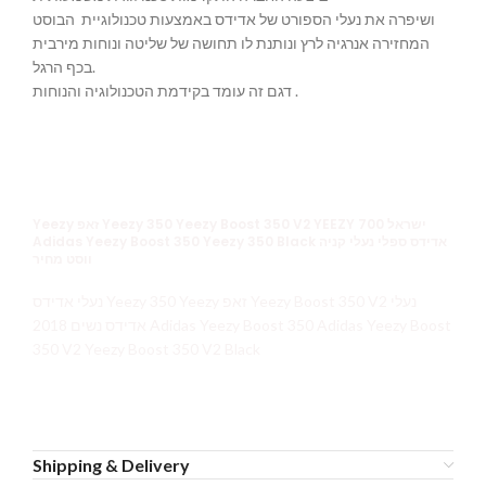
ושיפרה את נעלי הספורט של אדידס באמצעות טכנולוגיית הבוסט
המחזירה אנרגיה לרץ ונותנת לו תחושה של שליטה ונוחות מירבית
בכף הרגל.
דגם זה עומד בקידמת הטכנולוגיה והנוחות .
Yeezy זאפ Yeezy 350 Yeezy Boost 350 V2 YEEZY 700 ישראל
Adidas Yeezy Boost 350 Yeezy 350 Black אדידס ספלי נעלי קניה
ווסט מחיר
נעלי אדידס Yeezy 350 Yeezy זאפ Yeezy Boost 350 V2 נעלי
אדידס נשים 2018 Adidas Yeezy Boost 350 Adidas Yeezy Boost
350 V2 Yeezy Boost 350 V2 Black
Shipping & Delivery