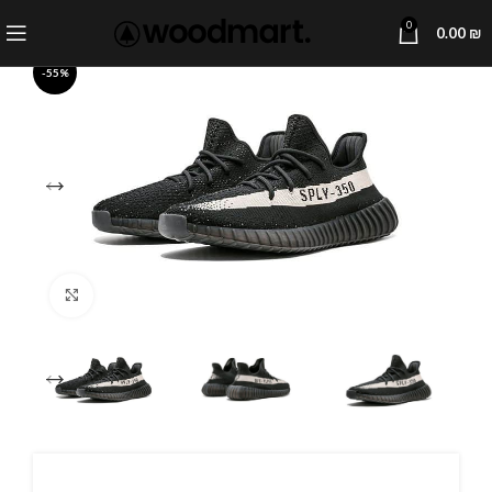
0
0.00
₪
-55%
Click to enlarge