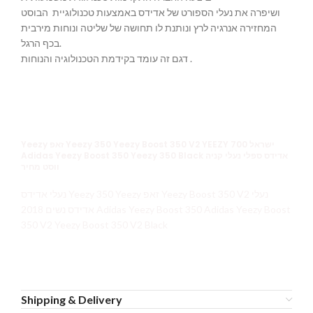
ושיפרה את נעלי הספורט של אדידס באמצעות טכנולוגיית הבוסט
המחזירה אנרגיה לרץ ונותנת לו תחושה של שליטה ונוחות מירבית
בכף הרגל.
דגם זה עומד בקידמת הטכנולוגיה והנוחות .
Yeezy זאפ Yeezy 350 Yeezy Boost 350 V2 YEEZY 700 ישראל
Adidas Yeezy Boost 350 Yeezy 350 Black אדידס ספלי נעלי קניה
ווסט מחיר
נעלי אדידס Yeezy 350 Yeezy זאפ Yeezy Boost 350 V2 נעלי
אדידס נשים 2018 Adidas Yeezy Boost 350 Adidas Yeezy Boost
350 V2 Yeezy Boost 350 V2 Black
Shipping & Delivery