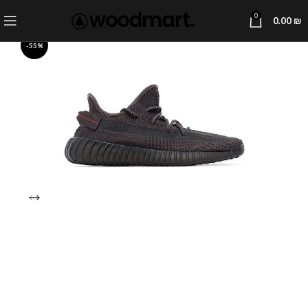
0
0.00
₪
-55%