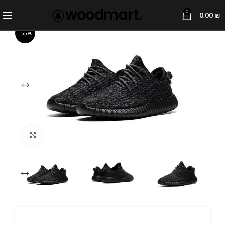
0
0.00
₪
-55%
Click to enlarge