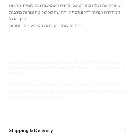
ושיפרה את נעלי הספורט של אדידס באמצעות טכנולוגיית הבוסט
המחזירה אנרגיה לרץ ונותנת לו תחושה של שליטה ונוחות מירבית
בכף הרגל.
דגם זה עומד בקידמת הטכנולוגיה והנוחות .
Yeezy זאפ Yeezy 350 Yeezy Boost 350 V2 YEEZY 700 ישראל
Adidas Yeezy Boost 350 Yeezy 350 Black אדידס ספלי נעלי קניה
ווסט מחיר
נעלי אדידס Yeezy 350 Yeezy זאפ Yeezy Boost 350 V2 נעלי
אדידס נשים 2018 Adidas Yeezy Boost 350 Adidas Yeezy Boost
350 V2 Yeezy Boost 350 V2 Black
Shipping & Delivery