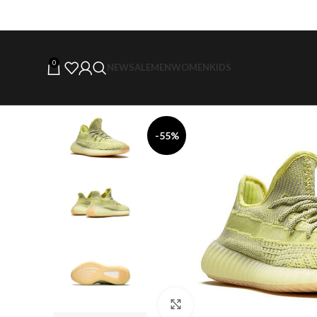
0
NEW
SALE
MEN
WOMEN
KIDS
-55%
Click to enlarge