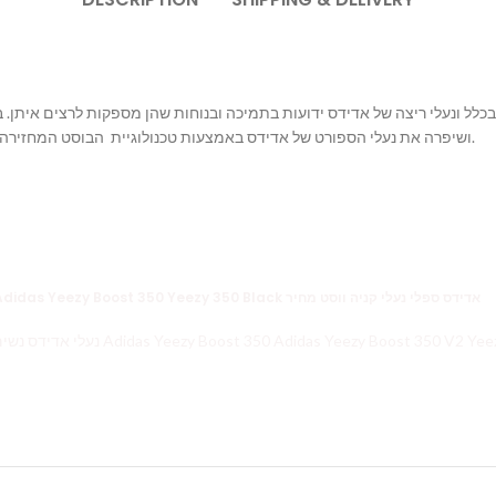
בכלל ונעלי ריצה של אדידס ידועות בתמיכה ובנוחות שהן מספקות לרצים איתן
ושיפרה את נעלי הספורט של אדידס באמצעות טכנולוגיית הבוסט המחזירה אנרגיה לרץ ונותנת לו תחושה של שליטה ונוחות מירבית בכף הרגל.
Yeezy זאפ Yeezy 350 Yeezy Boost 350 V2 YEEZY 700 ישראל Adidas Yeezy Boost 350 Yeezy 350 Black אדידס ספלי נעלי קניה ווסט מחיר
נעלי אדידס Yeezy 350 Yeezy זאפ Yeezy Boost 350 V2 נעלי אדידס נשים 2018 Adidas Yeezy Boost 350 Adidas Yee