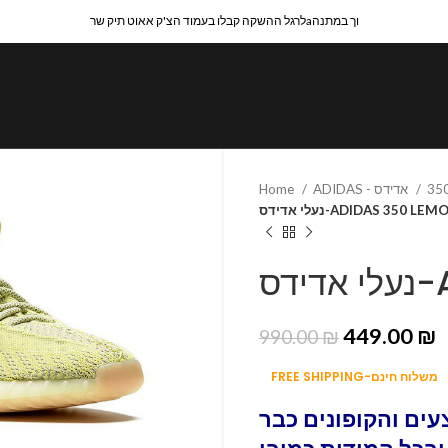
לרגל ההשקה קבלו בעמוד הצ'ק אאוט תיק שרaוך במתנה
Home
ADIDAS - אדידס
נעלי אדידס-ADIDAS 350 LE
דס
449.00
₪
990.00
₪
FREE SHIPPING-משלוח חינם
ים והקופונים כבר