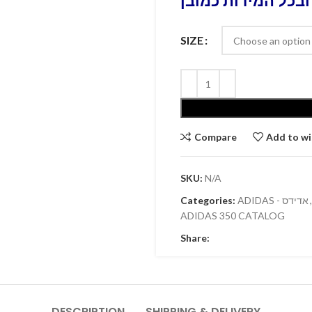
ובכל המידות כמובן
SIZE
Compare
Add to wi
SKU:
N/A
Categories:
ADIDAS - אדידס
,
ADIDAS 350 CATALOG
Share:
DESCRIPTION
SHIPPING & DELIVERY