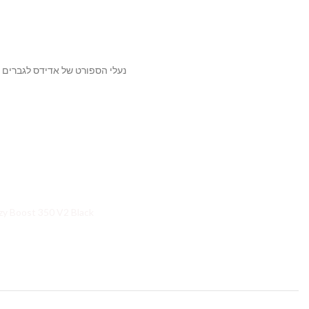
נעלי הספורט של אדידס לגברים 
zy Boost 350 V2 Yeezy Boost 350 V2 Black