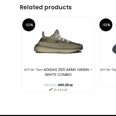
Related products
-55%
-55%
נעלי אדידס-ADIDAS 350 ARMY GREEN –
SELECT OPTIONS
SELECT O
WHITE COMBO
449.00
₪
990.00
₪
In stock