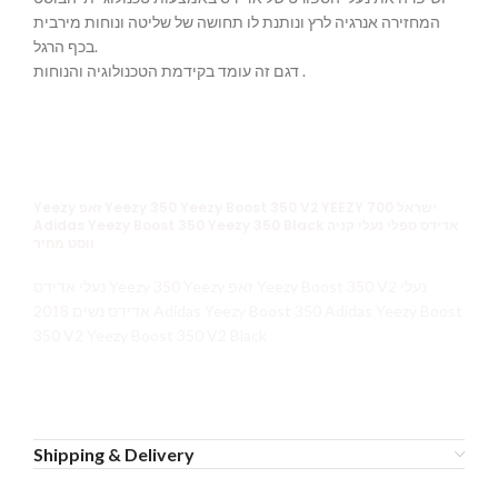
המחזירה אנרגיה לרץ ונותנת לו תחושה של שליטה ונוחות מירבית
בכף הרגל.
דגם זה עומד בקידמת הטכנולוגיה והנוחות .
Yeezy זאפ Yeezy 350 Yeezy Boost 350 V2 YEEZY 700 ישראל
Adidas Yeezy Boost 350 Yeezy 350 Black אדידס ספלי נעלי קניה
ווסט מחיר
נעלי אדידס Yeezy 350 Yeezy זאפ Yeezy Boost 350 V2 נעלי
אדידס נשים 2018 Adidas Yeezy Boost 350 Adidas Yeezy Boost
350 V2 Yeezy Boost 350 V2 Black
Shipping & Delivery