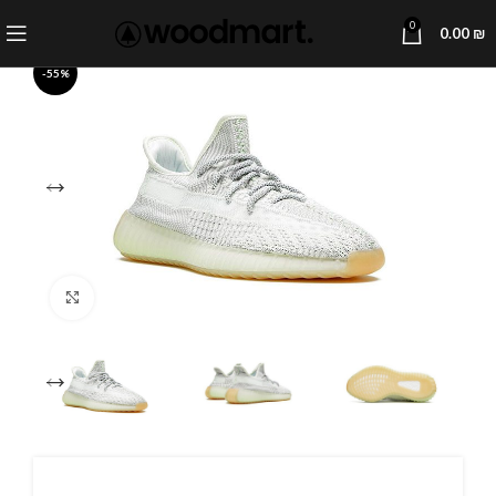
0
0.00
₪
-55%
Click to enlarge