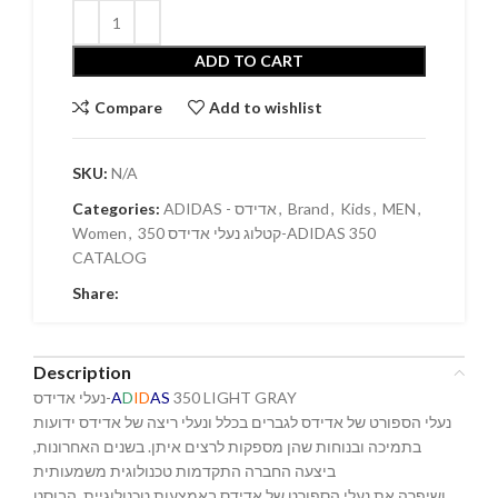
ADD TO CART
Compare
Add to wishlist
SKU:
N/A
Categories:
ADIDAS - אדידס
,
Brand
,
Kids
,
MEN
,
Women
,
קטלוג נעלי אדידס 350-ADIDAS 350
CATALOG
Share:
Description
נעלי אדידס-
A
D
ID
AS
350 LIGHT GRAY
נעלי הספורט של אדידס לגברים בכלל ונעלי ריצה של אדידס ידועות
בתמיכה ובנוחות שהן מספקות לרצים איתן. בשנים האחרונות,
ביצעה החברה התקדמות טכנולוגית משמעותית
ושיפרה את נעלי הספורט של אדידס באמצעות טכנולוגיית הבוסט