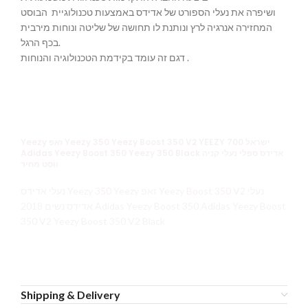
ושיפרה את נעלי הספורט של אדידס באמצעות טכנולוגיית הבוסט
המחזירה אנרגיה לרץ ונותנת לו תחושה של שליטה ונוחות מירבית
בכף הרגל.
דגם זה עומד בקידמת הטכנולוגיה והנוחות .
Yeezy זאפ Yeezy 350 Yeezy Boost 350 V2 YEEZY 700 ישראל
Adidas Yeezy Boost 350 Yeezy 350 Black אדידס ספלי נעלי קניה
ווסט מחיר
נעלי אדידס Yeezy 350 Yeezy זאפ Yeezy Boost 350 V2 נעלי
אדידס נשים 2018 Adidas Yeezy Boost 350 Adidas Yeezy Boost
350 V2 Yeezy Boost 350 V2 Black
Shipping & Delivery