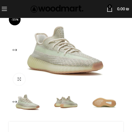
0
0.00
₪
-55%
Click to enlarge