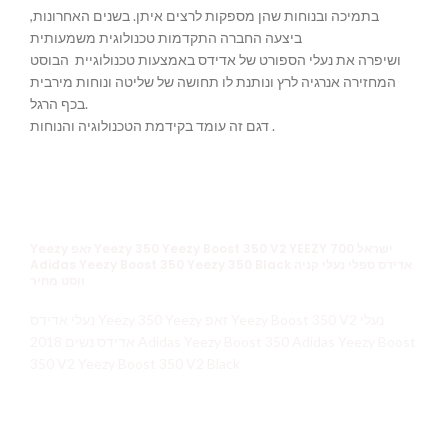
בתמיכה ובנוחות שהן מספקות לרצים איתן. בשנים האחרונות,
ביצעה החברה התקדמות טכנולוגית משמעותית
ושיפרה את נעלי הספורט של אדידס באמצעות טכנולוגיית הבוסט
המחזירה אנרגיה לרץ ונותנת לו תחושה של שליטה ונוחות מירבית
בכף הרגל.
דגם זה עומד בקידמת הטכנולוגיה והנוחות .
Yeezy זאפ Yeezy 350 Yeezy Boost 350 V2 YEEZY 700 ישראל
Adidas Yeezy Boost 350 Yeezy 350 Black אדידס ספלי נעלי קניה
ווסט מחיר
נעלי אדידס Yeezy 350 Yeezy זאפ Yeezy Boost 350 V2 נעלי
אדידס נשים 2018 Adidas Yeezy Boost 350 Adidas Yeezy Boost
350 V2 Yeezy Boost 350 V2 Black