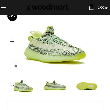
0
0.00
₪
-55%
Click to enlarge