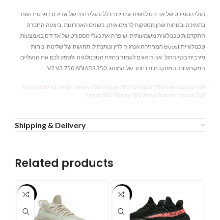
נעלי הספורט של אדידס לנשים וגברים בכלל ונעלי ריצה של אדידס בפרט ידועות
בתמיכה ובנוחות שהן מספקות לרצים איתן. בשנים האחרונות, ביצעה החברה
התקדמות טכנולוגית משמעותית ושיפרה את נעלי הספורט של אדידס באמצעות
טכנולוגיית Boost המחזירה אנרגיה לרץ ונותנת לו תחושה של שליטה ונוחות
מירבית בכף הרגל. אנו דואגים לעמוד בחזית הטכנולוגיה ולספק לכם את הנעליים
המקצועיות והמתקדמות ביותר של המותג. V2 V3 750 ADIADS 350
Yeezy 700 מחיר Yeezy 750 Yeezy 700 V3 YEEZY 700 ישראל Yeezy 700 V2
Yeezy 500 Yeezy 700 Wave Runner Yeezy 350
Shipping & Delivery
Related products
-55%
-55%
-5