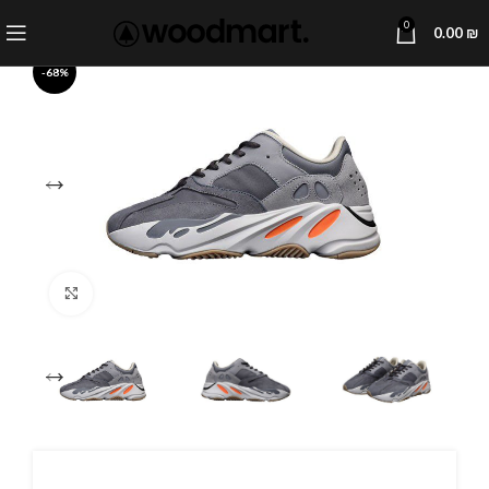
0
0.00
₪
-68%
Click to enlarge