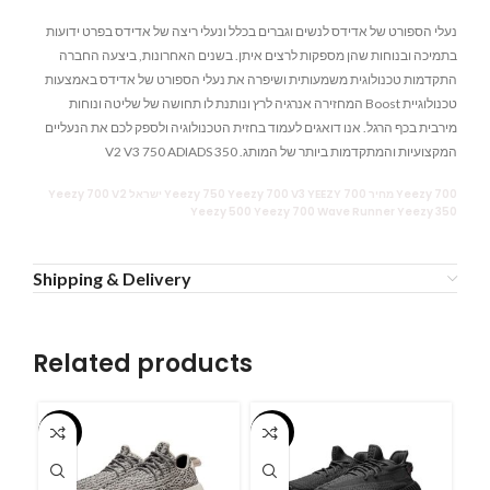
נעלי הספורט של אדידס לנשים וגברים בכלל ונעלי ריצה של אדידס בפרט ידועות
בתמיכה ובנוחות שהן מספקות לרצים איתן. בשנים האחרונות, ביצעה החברה
התקדמות טכנולוגית משמעותית ושיפרה את נעלי הספורט של אדידס באמצעות
טכנולוגיית Boost המחזירה אנרגיה לרץ ונותנת לו תחושה של שליטה ונוחות
מירבית בכף הרגל. אנו דואגים לעמוד בחזית הטכנולוגיה ולספק לכם את הנעליים
המקצועיות והמתקדמות ביותר של המותג. V2 V3 750 ADIADS 350
Yeezy 700 מחיר Yeezy 750 Yeezy 700 V3 YEEZY 700 ישראל Yeezy 700 V2
Yeezy 500 Yeezy 700 Wave Runner Yeezy 350
Shipping & Delivery
Related products
-55%
-55%
-5