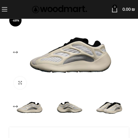
0
0.00
₪
-68%
Click to enlarge