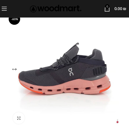
0
0.00
₪
-60%
Click to enlarge