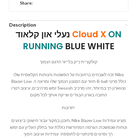
Share:
Description
נעלי און קלאוד
Cloud X
ON
RUNNING
BLUE WHITE
קולקציית נייק בלייזר הדגם הנמוך
זכה לשבחים ברחובות על הפשטות והנוחות הקלאסית שלו-Nike
Blazer Low חוזר עם הסגנון הנמוך שלו ומראה ה-B-ball כולל פרטי
זמש מרהיבים, עיצוב רטרו Swoosh וצווארון רך במיוחד, זהו מרכיב
החובה בארון הבגדים שייקח אותך לכל מקום
יתרונות
תוכנן במקור עבור חישוקי ביצועים, Nike Blazer Low מציע עמידות
ונוחות שנמשכת. הגרסה המחודשת כוללת עור בחלק העליון עם זמש
רך ופרטים סינתטיים לתוספת עמידות ועיצוב הפוך