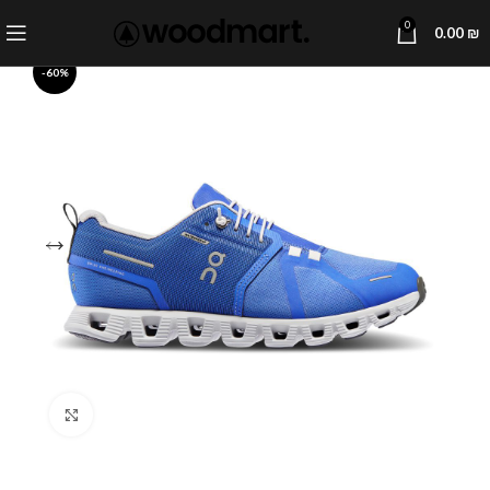
0
0.00
₪
-60%
Click to enlarge