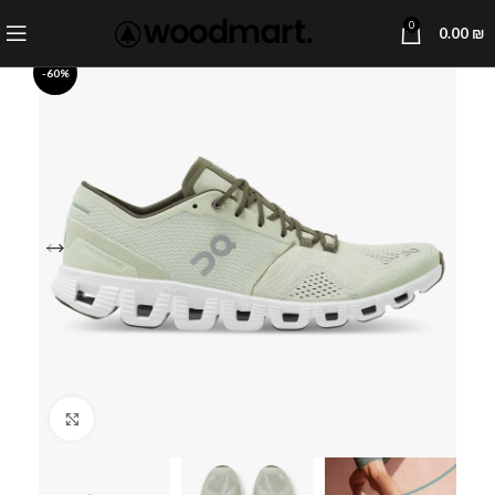
0
0.00
₪
-60%
Click to enlarge