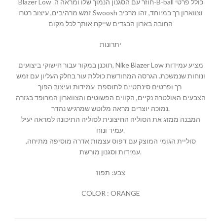
Blazer Low חוזר עם הסגנון הנמוך שלו ומראה ה-B-ball כולל פרטי
זמש מרהיבים, עיצוב רטרו Swoosh וצווארון רך במיוחד, זהו מרכיב
החובה בארון הבגדים שייקח אותך לכל מקום
יתרונות
תוכנן במקור עבור חישוקי ביצועים, Nike Blazer Low מציע עמידות
ונוחות שנמשכת. הגרסה המחודשת כוללת עור בחלק העליון עם זמש
רך ופרטים סינתטיים לתוספת עמידות ועיצוב הפוך
הצבעים האולטרה נקיים, הקווים הפשוטים והצווארון המרופד בגזרה
נמוכה יוצרים מראה מלוטש שמרגיש נהדר.
המבנה ממזג את הסוליה החיצונית לסוליה התיכונה למראה יעיל
עמיד ונוח.
סוליית הגומי המוצק עם דפוס עצמות אדרה מוסיפה מתיחה,
עמידות וסגנון מורשת.
צבע: תפוז
COLOR : ORANGE