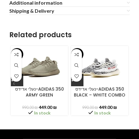
Additional information
Shipping & Delivery
Related products
-55%
-55%
-5
ADI
נעלי אדידס-ADIDAS 350
נעלי אדידס-ADIDAS 350
ARMY GREEN
BLACK – WHITE COMBO
449.00
₪
449.00
₪
990.00
₪
990.00
₪
In stock
In stock