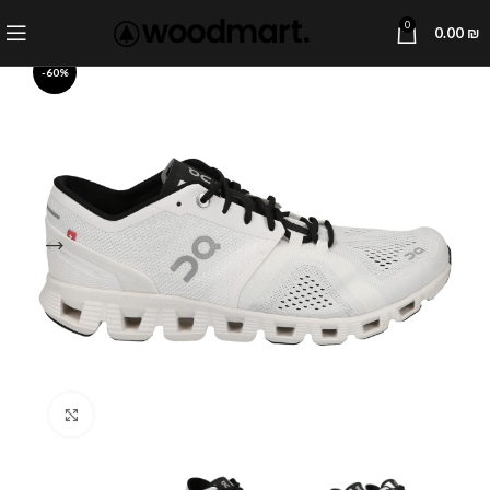
0
0.00
₪
-60%
Click to enlarge