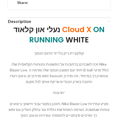
Share:
Description
נעלי און קלאוד
Cloud X
ON
RUNNING
WHITE
קולקציית נייק בלייזר הדגם הנמוך
זכה לשבחים ברחובות על הפשטות והנוחות הקלאסית שלו-Nike
Blazer Low חוזר עם הסגנון הנמוך שלו ומראה ה-B-ball כולל פרטי
זמש מרהיבים, עיצוב רטרו Swoosh וצווארון רך במיוחד, זהו מרכיב
החובה בארון הבגדים שייקח אותך לכל מקום
יתרונות
תוכנן במקור עבור חישוקי ביצועים, Nike Blazer Low מציע עמידות
ונוחות שנמשכת. הגרסה המחודשת כוללת עור בחלק העליון עם זמש
רך ופרטים סינתטיים לתוספת עמידות ועיצוב הפוך