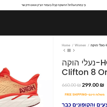
לרגל ההשקה קבלו בעמוד הצ'ק אאוט תיק שרaוך במתנה
Home
Women
ה
נעלי הוקה-HOKA ONE ONE
Clifton 8 
299.00
₪
660.00
₪
FREE SHIPPING-משלוח חינם
ים והקופונים כבר