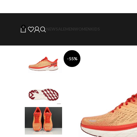
0
NEW
SALE
MEN
WOMEN
KIDS
-55%