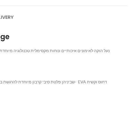
LIVERY
nge