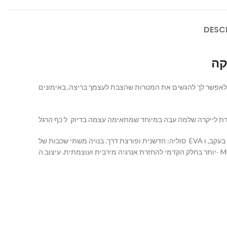
DESC
טון 8 דגמים רבים באתרנו תוכננו כך שתוכל להעניק לך ולאפשר לך להגשים את המטרות שהצבת לעצמך בריצה, באימונים
דת לייקרה שלמה עבה במיוחד שמתאימה עצמה בדיוק ל כף הרגל
סוליה: חדשנית ופורצת דרך. בנויה משתי שכבות של EVA שביניהן פלטת סיבי קרבון מיוחדת להרגשת בולם פנימי נוח השכבה העליונה “מוקצפת” משככת וקלילה ארגונומית וטכנולוגית בעקב, ו- EVA דחוס וקשיח
מתית. עיצוב ה