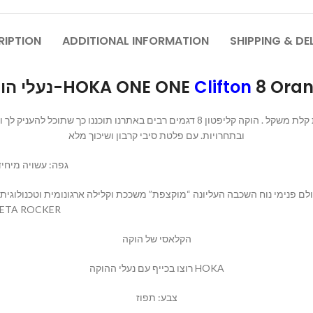
RIPTION
ADDITIONAL INFORMATION
SHIPPING & DE
נעלי הוקה-HOKA ONE ONE
Clifton
8 Ora
נעל הוקה לאימונים איכותיים ונוחות מקסימלית טכנולוגיה מיוחדת קלת משקל . הוקה קליפ
ובתחרויות. עם פלטת סיבי קרבון ושיכוך מלא
גפה: עשויה מיחי
יותר בחלק הקדמי להחזרת אנרגיה מירבית ועוצ- META ROCKER
הקלאסי של הוקה
רוצו בכייף עם נעלי ההוקה HOKA
צבע: תפוז