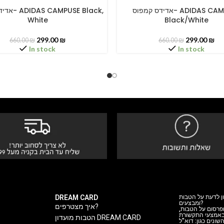
אדידס קמפוס- ADIDAS CAMPUSE
PUSE Black,
PTIONS
SELECT OPTIONS
White
Black/White
299.00
₪
299.00
₪
660.00
₪
660.00
₪
In stock
In stock
DREAM CARD
ן לדעת על הטבות
ומבצעים?
איך מצטרפים?
 ופרסום על הטבות
 באמצעי התקשורת
הטבות מועדון DREAM CARD
ה השונים כגון: דוא"ל