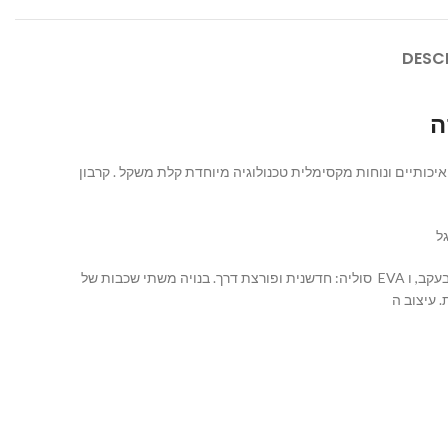
DESC
נעל הוקה לאימונים איכותיים ונוחות מקסימלית טכנולוגיה מיוחדת קלת משקל . קרבון X 2 יק לך ולאפשר לך להגשים את המטרות שהצבת לעצמך בריצה, באימונים
סוליה: חדשנית ופורצת דרך. בנויה משתי שכבות של EVA שביניהן פלטת סיבי קרבון מיוחדת להרגשת בולם פנימי נוח השכבה העליונה “מוקצפת” משככת וקלילה ארגונומית וטכנולוגית בעקב, ו- EVA דחוס וקשיח