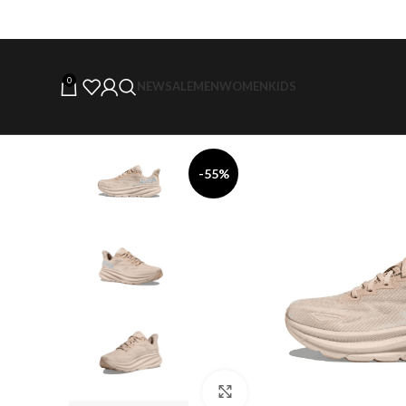
0
NEW
SALE
MEN
WOMEN
KIDS
-55%
Click to enlarge