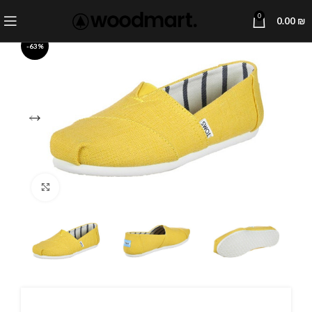
0
0.00
₪
-63%
Click to enlarge