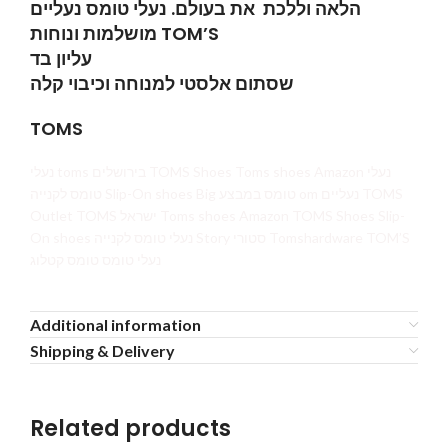
הלאה וללכת את בעולם. נעלי טומס נעליים
מושלמות ונוחות TOM’S
עליון בד
שסתום אלסטי למנוחה וכיבוי קלה
TOMS
נעלי toms בירושלים TOMS Shoes Toms shoes Amazon נעלי
טומס לקנייה Slip-On shoes Big טומס במבצע om נעליים TOMS
Outlet TOMS ישראל Toms shoes Amazon TOMS Shoes Slip-
On shoes נעלי טומס לקנייה Story סטורי Tomshardware TOM’S
נעלי טומס טומס קטלוג
Additional information
Shipping & Delivery
Related products