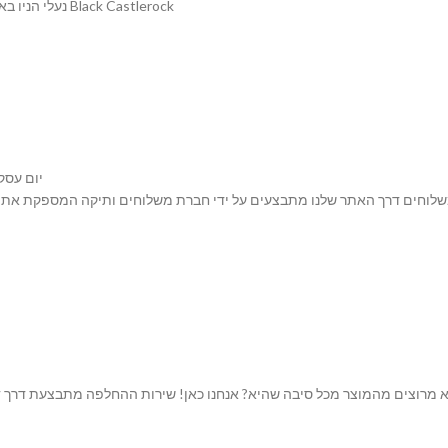
נעלי הניו באלנס עשויות מעור ז’מש משובח ובד טקסטיל בשילוב צבעים שנקרא Black Castlerock
יום עסק