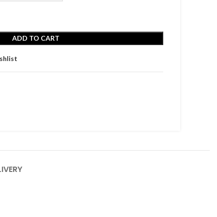
ADD TO CART
shlist
LIVERY