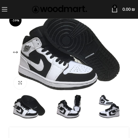
0
0.00
₪
-59%
Click to enlarge