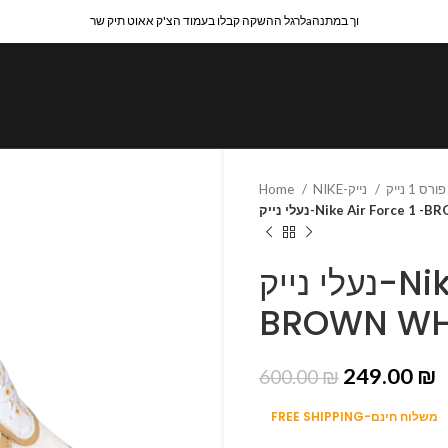
לרגל ההשקה קבלו בעמוד הצ'ק אאוט תיק שרaוך במתנה
Home
NIKE-נייק
נעלי נייק-Nike Air Force
נעלי נייק-Nike Air Force 1 -
BROWN WH
249.00
₪
600.00
₪
FREE SHIPPING-משלוח חינם