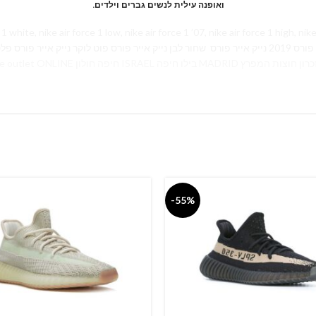
.ואופנה עילית לנשים גברים וילדים
 nike air force 1 low, nike air force 1 ’07, nike air force 1 high, nike air force 1 bla
פ נייק אייר פורס ורודות
עודפים נייק אייר פורס נייקי נייק הרצליה נייק אייר נייק אאוטלט nike outlet ONLINE חיפה חולון ISRAEL בילו חיפה MADRID ן חוצות המפרץ
-55%