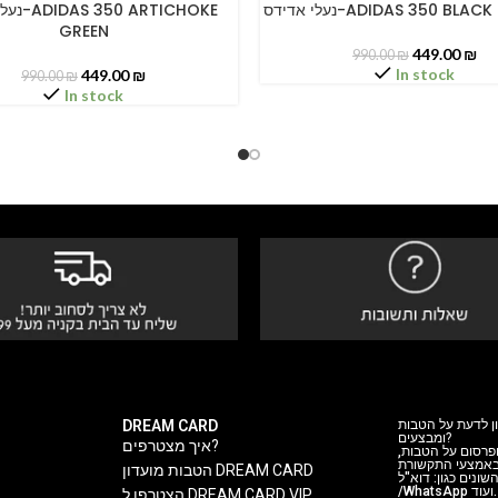
נעלי אדידס-ADIDAS 350 BL
 ARTICHOKE
PTIONS
SELECT OPTIONS
GREEN
449.00
₪
990.00
₪
In stock
449.00
₪
990.00
₪
In stock
DREAM CARD
ן לדעת על הטבות
ומבצעים?
איך מצטרפים?
 ופרסום על הטבות
 באמצעי התקשורת
הטבות מועדון DREAM CARD
ה השונים כגון: דוא"ל
/WhatsApp ועוד.
הצטרפו ל DREAM CARD VIP