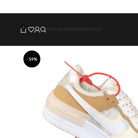
0
NEW
SALE
MEN
WOMEN
KIDS
-59%