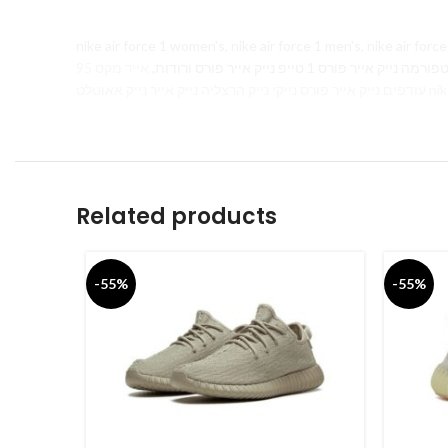
nike air force 1 women’s, nike air force 1 men’s, nike air force 1 white,
אייר מקס 95 Air Max 270, נייר נייק
Related products
-55%
-55%