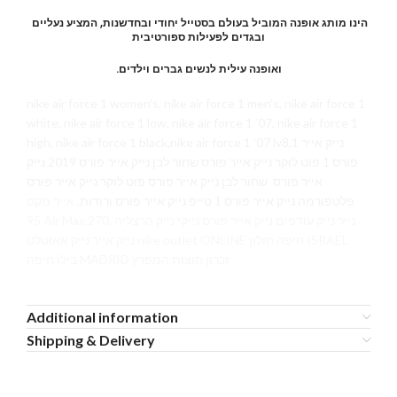
הינו מותג אופנה המוביל בעולם בסטייל יחודי ובחדשנות, המציע נעליים
ובגדים לפעילות ספורטיבית
.ואופנה עילית לנשים גברים וילדים
nike air force 1 women’s, nike air force 1 men’s, nike air force 1
white, nike air force 1 low, nike air force 1 ’07, nike air force 1
high, nike air force 1 black,nike air force 1 ’07 lv8,1 נייק אייר
פורס 1 פוט לוקר נייק אייר פורס שחור לבן נייק אייר פורס 2019 נייק
אייר פורס שחור לבן נייק אייר פורס פוט לוקר נייק אייר פורס
פלטפורמה נייק אייר פורס 1 טייפ נייק אייר פורס ורודות,
אייר מקס
95 Air Max 270, נייר נייק עודפים נייק אייר פורס נייקי נייק הרצליה
נייק אייר נייק אאוטלט nike outlet ONLINE חיפה חולון ISRAEL
בילו חיפה MADRID זכרון חוצות המפרץ
Additional information
Shipping & Delivery