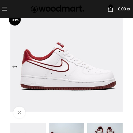
0
0.00
₪
-54%
Click to enlarge