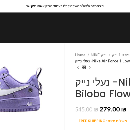
לרגל ההשקה קבלו בעמוד הצ'ק אאוט תיק שרaוך במתנה
Home
NIKE-נייק
נעלי נייק -Nike Air Force 1
נעלי נייק -Nike Air Force 1 Low
Biloba Flo
279.00
₪
545.00
₪
FREE SHIPPING-משלוח חינם