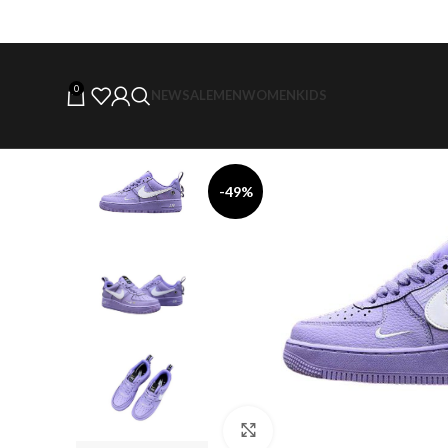
0
NEW
SALE
MEN
WOMEN
KIDS
-49%
Click to enlarge