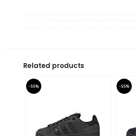
nike air force 1 women’s, nike air force 1 men’s, nike air force 1 white,
אייר מקס 95 Air Max 270, נייר נייק
Related products
-55%
-55%