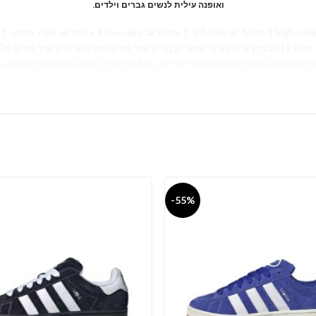
.ואופנה עילית לנשים גברים וילדים
 nike air force 1 low, nike air force 1 ’07, nike air force 1 high, nike air force 1 bla
פ נייק אייר פורס ורודות
עודפים נייק אייר פורס נייקי נייק הרצליה נייק אייר נייק אאוטלט nike outlet ONLINE חיפה חולון ISRAEL בילו חיפה MADRID ן חוצות המפרץ
-55%