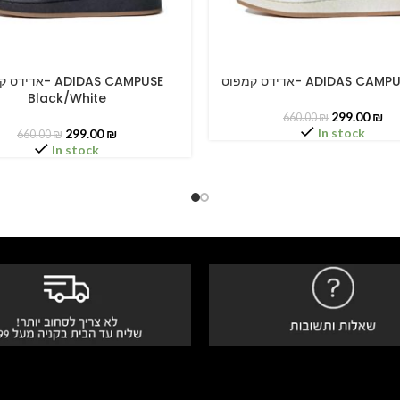
אדידס קמפוס- ADIDAS CA
א- ADIDAS CAMPUSE
PTIONS
SELECT OPTIONS
Black/White
299.00
₪
660.00
₪
In stock
299.00
₪
660.00
₪
In stock