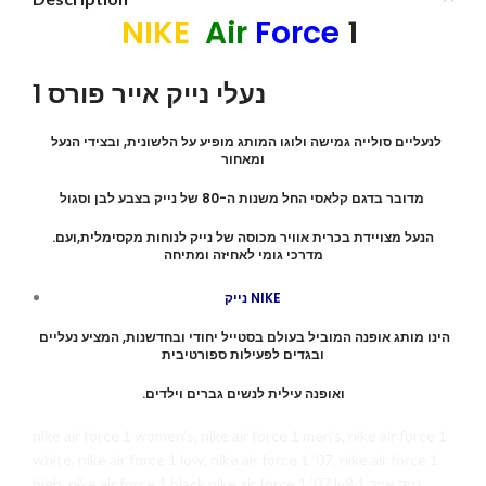
NIKE
Air
Force
1
נעלי נייק אייר פורס 1
לנעליים סולייה גמישה ולוגו המותג מופיע על הלשונית, ובצידי הנעל
ומאחור
מדובר בדגם קלאסי החל משנות ה-80 של נייק בצבע לבן וסגול
.הנעל מצויידת בכרית אוויר מכוסה של נייק לנוחות מקסימלית,ועם
מדרכי גומי לאחיזה ומתיחה
נייק NIKE
הינו מותג אופנה המוביל בעולם בסטייל יחודי ובחדשנות, המציע נעליים
ובגדים לפעילות ספורטיבית
.ואופנה עילית לנשים גברים וילדים
nike air force 1 women’s, nike air force 1 men’s, nike air force 1
white, nike air force 1 low, nike air force 1 ’07, nike air force 1
high, nike air force 1 black,nike air force 1 ’07 lv8,1 נייק אייר