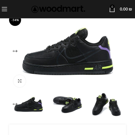
0
0.00
₪
-54%
Click to enlarge