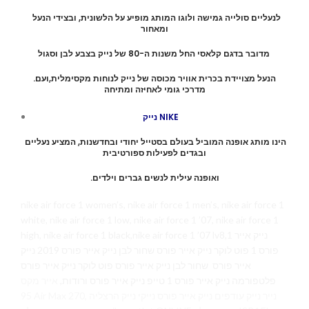
לנעליים סולייה גמישה ולוגו המותג מופיע על הלשונית, ובצידי הנעל
ומאחור
מדובר בדגם קלאסי החל משנות ה-80 של נייק בצבע לבן וסגול
.הנעל מצויידת בכרית אוויר מכוסה של נייק לנוחות מקסימלית,ועם
מדרכי גומי לאחיזה ומתיחה
נייק NIKE
הינו מותג אופנה המוביל בעולם בסטייל יחודי ובחדשנות, המציע נעליים
ובגדים לפעילות ספורטיבית
.ואופנה עילית לנשים גברים וילדים
nike air force 1 women’s, nike air force 1 men’s, nike air force 1
white, nike air force 1 low, nike air force 1 ’07, nike air force 1
high, nike air force 1 black,nike air force 1 ’07 lv8,1 נייק אייר
פורס 1 פוט לוקר נייק אייר פורס שחור לבן נייק אייר פורס 2019 נייק
אייר פורס שחור לבן נייק אייר פורס פוט לוקר נייק אייר פורס
פלטפורמה נייק אייר פורס 1 טייפ נייק אייר פורס ורודות,
אייר מקס
95 Air Max 270, נייר נייק עודפים נייק אייר פורס נייקי נייק הרצליה