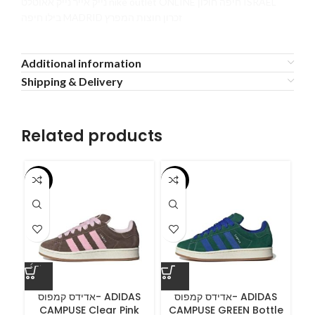
נייק אייר נייק אאוטלט nike outlet ONLINE חיפה חולון ISRAEL
בילו חיפה MADRID זכרון חוצות המפרץ
Additional information
Shipping & Delivery
Related products
-55%
-55%
-5
ס
אדידס קמפוס- ADIDAS
אדידס קמפוס- ADIDAS
CAMPUSE Clear Pink
CAMPUSE GREEN Bottle
C