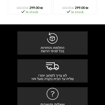
299.00
₪
299.00
₪
660.00
₪
660.00
₪
In stock
In stock