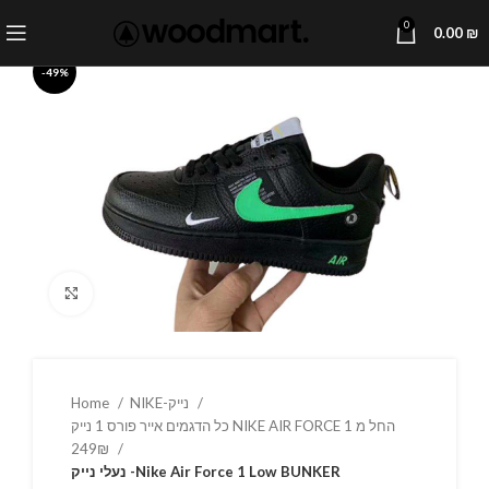
0
0.00
₪
-49%
Click to enlarge
Home
NIKE-נייק
כל הדגמים אייר פורס 1 נייק NIKE AIR FORCE 1 החל מ
249₪
נעלי נייק -Nike Air Force 1 Low BUNKER