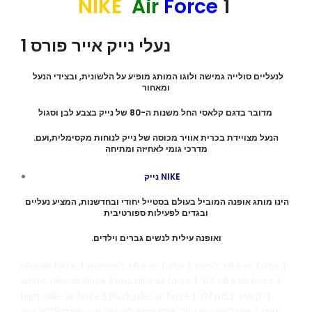
NIKE
Air
Force
1
נעלי נייק אייר פורס 1
לנעליים סולייה גמישה ולוגו המותג מופיע על הלשונית, ובצידי הנעל
ומאחור
מדובר בדגם קלאסי החל משנות ה-80 של נייק בצבע לבן וסגול
.הנעל מצויידת בכרית אוויר מכוסה של נייק לנוחות מקסימלית,ועם
מדרכי גומי לאחיזה ומתיחה
נייק NIKE
הינו מותג אופנה המוביל בעולם בסטייל יחודי ובחדשנות, המציע נעליים
ובגדים לפעילות ספורטיבית
.ואופנה עילית לנשים גברים וילדים
nike air force 1 women’s, nike air force 1 men’s, nike air force 1
white, nike air force 1 low, nike air force 1 ’07, nike air force 1
high, nike air force 1 black,nike air force 1 ’07 lv8,1 נייק אייר
פורס 1 פוט לוקר נייק אייר פורס שחור לבן נייק אייר פורס 2019 נייק