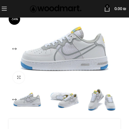
0
0.00
₪
-54%
Click to enlarge