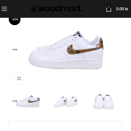
0
0.00
₪
-49%
Click to enlarge