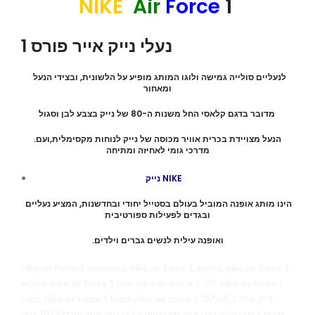
NIKE
Air
Force
1
נעלי נייק אייר פורס 1
לנעליים סולייה גמישה ולוגו המותג מופיע על הלשונית, ובצידי הנעל
ומאחור
מדובר בדגם קלאסי החל משנות ה-80 של נייק בצבע לבן וסגול
.הנעל מצויידת בכרית אוויר מכוסה של נייק לנוחות מקסימלית,ועם
מדרכי גומי לאחיזה ומתיחה
נייק NIKE
הינו מותג אופנה המוביל בעולם בסטייל יחודי ובחדשנות, המציע נעליים
ובגדים לפעילות ספורטיבית
.ואופנה עילית לנשים גברים וילדים
nike air force 1 women’s, nike air force 1 men’s, nike air force 1
white, nike air force 1 low, nike air force 1 ’07, nike air force 1
high, nike air force 1 black,nike air force 1 ’07 lv8,1 נייק אייר
פורס 1 פוט לוקר נייק אייר פורס שחור לבן נייק אייר פורס 2019 נייק