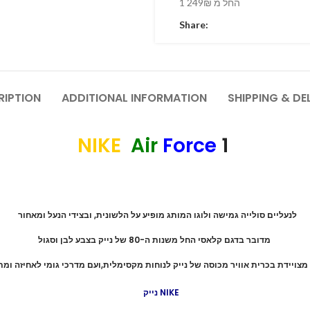
1 החל מ 249₪
Share:
RIPTION
ADDITIONAL INFORMATION
SHIPPING & DE
NIKE
Air
Force
1
לנעליים סולייה גמישה ולוגו המותג מופיע על הלשונית, ובצידי הנעל ומאחור
מדובר בדגם קלאסי החל משנות ה-80 של נייק בצבע לבן וסגול
מצויידת בכרית אוויר מכוסה של נייק לנוחות מקסימלית,ועם מדרכי גומי לאחיזה ומת
נייק NIKE