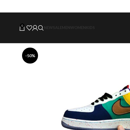
0
NEW
SALE
MEN
WOMEN
KIDS
-50%