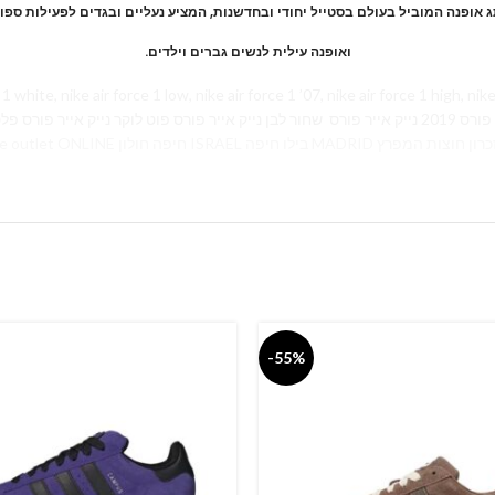
ג אופנה המוביל בעולם בסטייל יחודי ובחדשנות, המציע נעליים ובגדים לפעילות ספו
.ואופנה עילית לנשים גברים וילדים
 nike air force 1 low, nike air force 1 ’07, nike air force 1 high, nike air force 1 bla
פ נייק אייר פורס ורודות
עודפים נייק אייר פורס נייקי נייק הרצליה נייק אייר נייק אאוטלט nike outlet ONLINE חיפה חולון ISRAEL בילו חיפה MADRID ן חוצות המפרץ
-55%