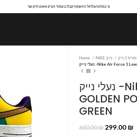
לרגל ההשקה קבלו בעמוד הצ'ק אאוט תיק שרaוך במתנה
Home
NIKE-נייק
נעלי נייק -Nike Air Fo
נעלי נייק -Nike Air Force 1 Low
GOLDEN PO
GREEN
299.00
₪
600.00
₪