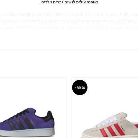
.ואופנה עילית לנשים גברים וילדים
 nike air force 1 low, nike air force 1 ’07, nike air force 1 high, nike air force 1 bla
פ נייק אייר פורס ורודות
עודפים נייק אייר פורס נייקי נייק הרצליה נייק אייר נייק אאוטלט nike outlet ONLINE חיפה חולון ISRAEL בילו חיפה MADRID ן חוצות המפרץ
-55%