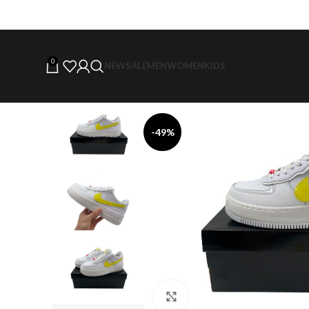
0
NEW
SALE
MEN
WOMEN
KIDS
-49%
Click to enlarge