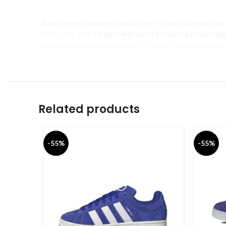
nike air force 1 women’s, nike air force 1 men’s, nike air force 1 white,
אייר מקס 95 Air Max 270, נייר נייק
Related products
-55%
-55%