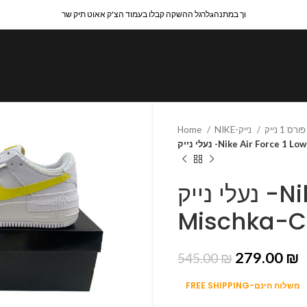
לרגל ההשקה קבלו בעמוד הצ'ק אאוט תיק שרaוך במתנה
Home
NIKE-נייק
נעלי נייק -Nike Air Force 
נעלי נייק -Nike Air Force 1 Low
Mischka-C
279.00
₪
545.00
₪
FREE SHIPPING-משלוח חינם