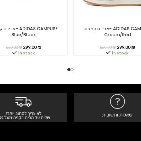
אדידס קמפוס- ADIDAS CAMPUSE
א- ADIDAS CAMPUSE
PTIONS
SELECT OPTIONS
Blue/Black
Cream/Red
299.00
₪
299.00
₪
660.00
₪
660.00
₪
In stock
In stock