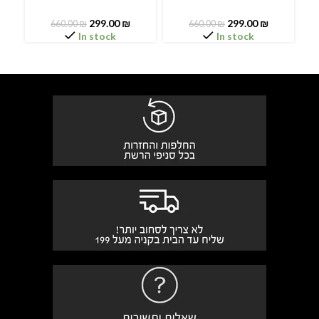
299.00
₪
299.00
₪
660.00
₪
660.00
₪
In stock
In stock