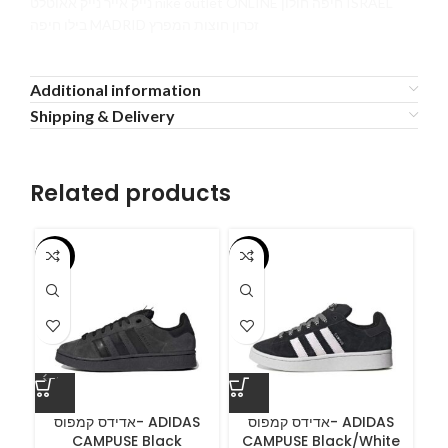
נייק אייר נייק אאוטלט nike outlet ONLINE חיפה חולון ISRAEL
בילו חיפה MADRID זכרון חוצות המפרץ
Additional information
Shipping & Delivery
Related products
-55%
-55%
-5
ס
אדידס קמפוס- ADIDAS
אדידס קמפוס- ADIDAS
CAMPUSE Black
CAMPUSE Black/White