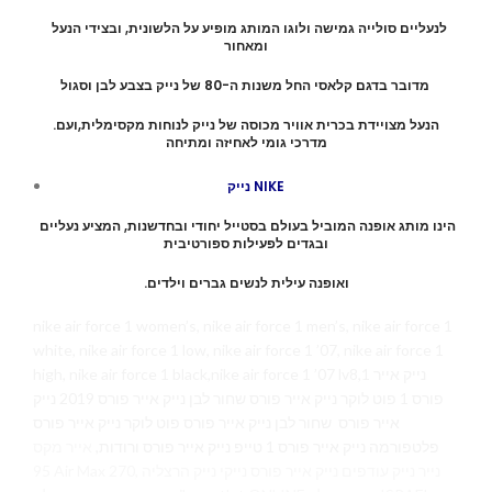
לנעליים סולייה גמישה ולוגו המותג מופיע על הלשונית, ובצידי הנעל
ומאחור
מדובר בדגם קלאסי החל משנות ה-80 של נייק בצבע לבן וסגול
.הנעל מצויידת בכרית אוויר מכוסה של נייק לנוחות מקסימלית,ועם
מדרכי גומי לאחיזה ומתיחה
נייק NIKE
הינו מותג אופנה המוביל בעולם בסטייל יחודי ובחדשנות, המציע נעליים
ובגדים לפעילות ספורטיבית
.ואופנה עילית לנשים גברים וילדים
nike air force 1 women’s, nike air force 1 men’s, nike air force 1
white, nike air force 1 low, nike air force 1 ’07, nike air force 1
high, nike air force 1 black,nike air force 1 ’07 lv8,1 נייק אייר
פורס 1 פוט לוקר נייק אייר פורס שחור לבן נייק אייר פורס 2019 נייק
אייר פורס שחור לבן נייק אייר פורס פוט לוקר נייק אייר פורס
פלטפורמה נייק אייר פורס 1 טייפ נייק אייר פורס ורודות,
אייר מקס
95 Air Max 270, נייר נייק עודפים נייק אייר פורס נייקי נייק הרצליה