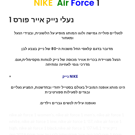
NIKE
Air
Force
1
נעלי נייק אייר פורס 1
לנעליים סולייה גמישה ולוגו המותג מופיע על הלשונית, ובצידי הנעל
ומאחור
מדובר בדגם קלאסי החל משנות ה-80 של נייק בצבע לבן
.הנעל מצויידת בכרית אוויר מכוסה של נייק לנוחות מקסימלית,ועם
מדרכי גומי לאחיזה ומתיחה
נייק NIKE
הינו מותג אופנה המוביל בעולם בסטייל יחודי ובחדשנות, המציע נעליים
ובגדים לפעילות ספורטיבית
.ואופנה עילית לנשים גברים וילדים
nike air force 1 women’s, nike air force 1 men’s, nike air force 1
white, nike air force 1 low, nike air force 1 ’07, nike air force 1
high, nike air force 1 black,nike air force 1 ’07 lv8,1 נייק אייר
פורס 1 פוט לוקר נייק אייר פורס שחור לבן נייק אייר פורס 2019 נייק