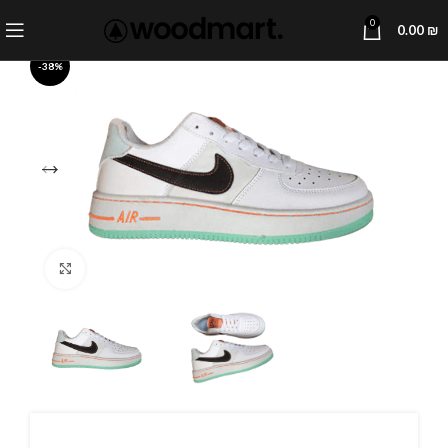
0
0.00
₪
-38%
Click to enlarge