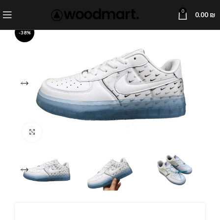
0
0.00
₪
-38%
Click to enlarge