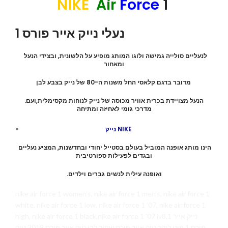
NIKE
Air
Force
1
נעלי נייק אייר פורס 1
לנעליים סולייה גמישה ולוגו המותג מופיע על הלשונית, ובצידי הנעל
ומאחור
מדובר בדגם קלאסי החל משנות ה-80 של נייק בצבע לבן
.הנעל מצויידת בכרית אוויר מכוסה של נייק לנוחות מקסימלית,ועם
מדרכי גומי לאחיזה ומתיחה
נייק NIKE
הינו מותג אופנה המוביל בעולם בסטייל יחודי ובחדשנות, המציע נעליים
ובגדים לפעילות ספורטיבית
.ואופנה עילית לנשים גברים וילדים
nike air force 1 women’s, nike air force 1 men’s, nike air force 1
white, nike air force 1 low, nike air force 1 ’07, nike air force 1
high, nike air force 1 black,nike air force 1 ’07 lv8,1 נייק אייר
פורס 1 פוט לוקר נייק אייר פורס שחור לבן נייק אייר פורס 2019 נייק