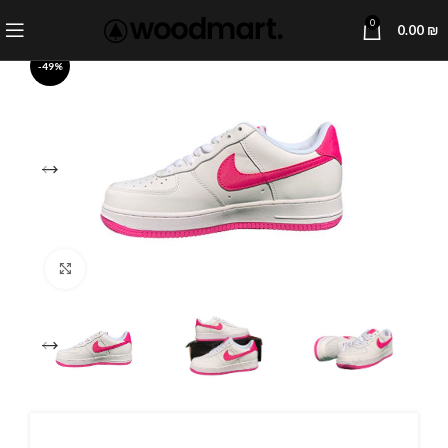
0
0.00
₪
-49%
Click to enlarge