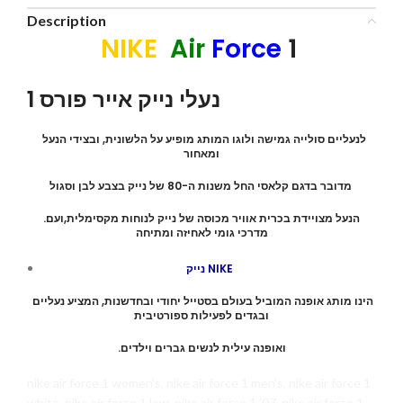
Description
NIKE
Air
Force
1
נעלי נייק אייר פורס 1
לנעליים סולייה גמישה ולוגו המותג מופיע על הלשונית, ובצידי הנעל
ומאחור
מדובר בדגם קלאסי החל משנות ה-80 של נייק בצבע לבן וסגול
.הנעל מצויידת בכרית אוויר מכוסה של נייק לנוחות מקסימלית,ועם
מדרכי גומי לאחיזה ומתיחה
נייק NIKE
הינו מותג אופנה המוביל בעולם בסטייל יחודי ובחדשנות, המציע נעליים
ובגדים לפעילות ספורטיבית
.ואופנה עילית לנשים גברים וילדים
nike air force 1 women’s, nike air force 1 men’s, nike air force 1
white, nike air force 1 low, nike air force 1 ’07, nike air force 1