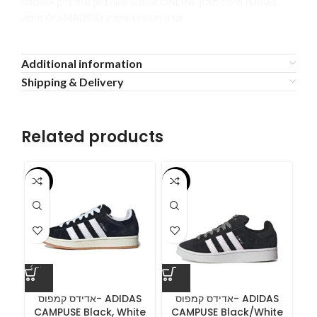
נייק אייר נייק אאוטלט nike outlet ONLINE חיפה חולון ISRAEL
בילו חיפה MADRID זכרון חוצות המפרץ
Additional information
Shipping & Delivery
Related products
-55%
-55%
-5
ס
אדידס קמפוס- ADIDAS
אדידס קמפוס- ADIDAS
CAMPUSE Black, White
CAMPUSE Black/White