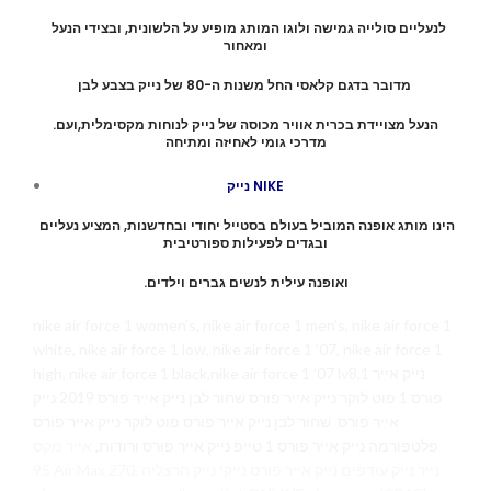
לנעליים סולייה גמישה ולוגו המותג מופיע על הלשונית, ובצידי הנעל
ומאחור
מדובר בדגם קלאסי החל משנות ה-80 של נייק בצבע לבן
.הנעל מצויידת בכרית אוויר מכוסה של נייק לנוחות מקסימלית,ועם
מדרכי גומי לאחיזה ומתיחה
נייק NIKE
הינו מותג אופנה המוביל בעולם בסטייל יחודי ובחדשנות, המציע נעליים
ובגדים לפעילות ספורטיבית
.ואופנה עילית לנשים גברים וילדים
nike air force 1 women’s, nike air force 1 men’s, nike air force 1
white, nike air force 1 low, nike air force 1 ’07, nike air force 1
high, nike air force 1 black,nike air force 1 ’07 lv8,1 נייק אייר
פורס 1 פוט לוקר נייק אייר פורס שחור לבן נייק אייר פורס 2019 נייק
אייר פורס שחור לבן נייק אייר פורס פוט לוקר נייק אייר פורס
פלטפורמה נייק אייר פורס 1 טייפ נייק אייר פורס ורודות,
אייר מקס
95 Air Max 270, נייר נייק עודפים נייק אייר פורס נייקי נייק הרצליה