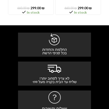
299.00
₪
299.00
₪
660.00
₪
660.00
₪
In stock
In stock