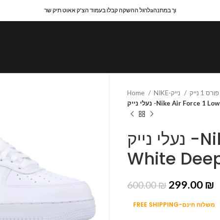
לרגל ההשקה קבלו בעמוד הצ'ק אאוט תיק שרaוך במתנה
Home
NIKE-נייק
נעלי נייק -Nike Air Force 
נעלי נייק -Nike Air Force 1 Low
White Dee
299.00
₪
600.00
₪
FREE SHIPPING-משלוח חינם