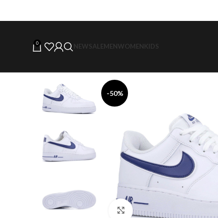
0
NEW
SALE
MEN
WOMEN
KIDS
-50%
Click to enlarge