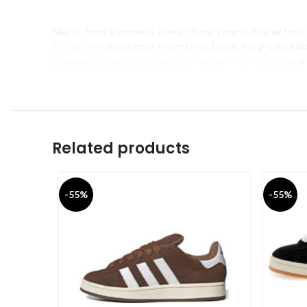
nike air force 1 women’s, nike air force 1 men’s, nike air force 1 white,
אייר מקס 95 Air Max 270, נייר נייק
Related products
-55%
-55%