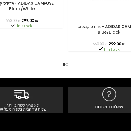
א- ADIDAS CAMPUSE
PTIONS
Black/White
299.00
₪
660.00
₪
In stock
אדידס קמפוס- ADIDAS CAMPUSE
SELECT OPTIONS
Blue/Black
299.00
₪
660.00
₪
In stock