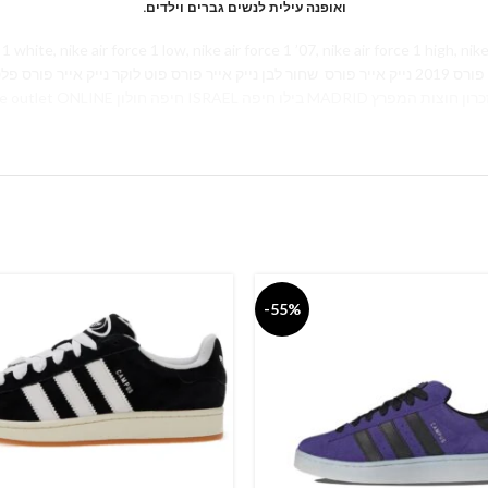
.ואופנה עילית לנשים גברים וילדים
 nike air force 1 low, nike air force 1 ’07, nike air force 1 high, nike air force 1 bla
פ נייק אייר פורס ורודות
עודפים נייק אייר פורס נייקי נייק הרצליה נייק אייר נייק אאוטלט nike outlet ONLINE חיפה חולון ISRAEL בילו חיפה MADRID ן חוצות המפרץ
-55%