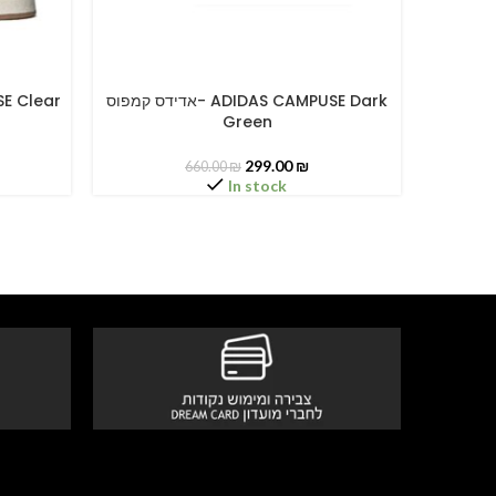
אדידס קמפוס- ADIDAS CAMPUSE Dark
SELECT OPTIONS
SELECT O
Green
299.00
₪
660.00
₪
In stock