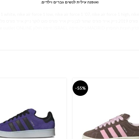
.ואופנה עילית לנשים גברים וילדים
 nike air force 1 low, nike air force 1 ’07, nike air force 1 high, nike air force 1 bla
פ נייק אייר פורס ורודות
עודפים נייק אייר פורס נייקי נייק הרצליה נייק אייר נייק אאוטלט nike outlet ONLINE חיפה חולון ISRAEL בילו חיפה MADRID ן חוצות המפרץ
-55%