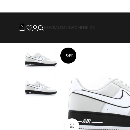
0
NEW
SALE
MEN
WOMEN
KIDS
-54%
Click to enlarge