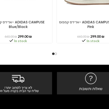
אדידס קמפוס- ADIDAS CAMPUSE Clear
א- ADIDAS CAMPUSE
PTIONS
SELECT OPTIONS
Blue/Black
Pink
299.00
₪
299.00
₪
660.00
₪
660.00
₪
In stock
In stock