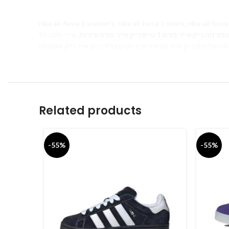
nike air force 1 women’s, nike air force 1 men’s, nike air force 1 white,
אייר מקס 95 Air Max 270, נייר נייק
Related products
-55%
-55%