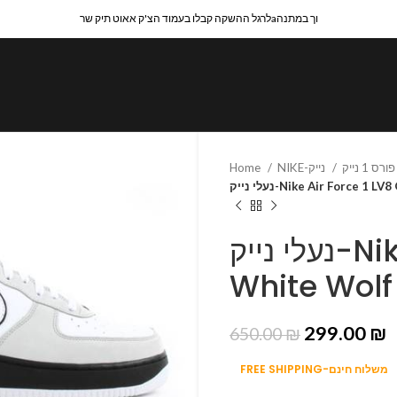
לרגל ההשקה קבלו בעמוד הצ'ק אאוט תיק שרaוך במתנה
Home
NIKE-נייק
נעלי נייק-Nike Air Force 
נעלי נייק-Nike Air Force 1 LV8 GS
White Wolf
299.00
₪
650.00
₪
FREE SHIPPING-משלוח חינם