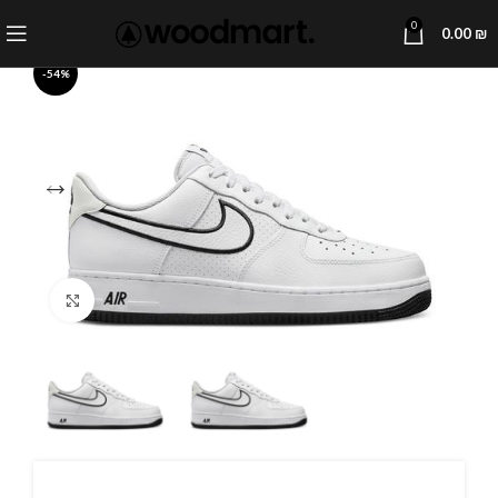
0
0.00
₪
-54%
Click to enlarge