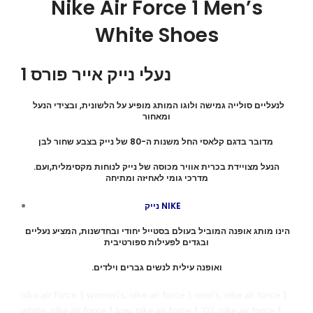
Nike Air Force 1 Men’s
White Shoes
נעלי נייק אייר פורס 1
לנעליים סולייה גמישה ולוגו המותג מופיע על הלשונית, ובצידי הנעל
ומאחור
מדובר בדגם קלאסי החל משנות ה-80 של נייק בצבע שחור לבן
.הנעל מצויידת בכרית אוויר מכוסה של נייק לנוחות מקסימלית,ועם
מדרכי גומי לאחיזה ומתיחה
נייק NIKE
הינו מותג אופנה המוביל בעולם בסטייל יחודי ובחדשנות, המציע נעליים
ובגדים לפעילות ספורטיבית
.ואופנה עילית לנשים גברים וילדים
nike air force 1 women’s, nike air force 1 men’s, nike air force 1
white, nike air force 1 low, nike air force 1 ’07, nike air force 1