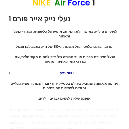
NIKE
Air
Force
1
נעלי נייק אייר פורס 1
לנעליים סולייה גמישה ולוגו המותג מופיע על הלשונית, ובצידי הנעל
ומאחור
מדובר בדגם קלאסי החל משנות ה-80 של נייק בצבע לבן וסגול
.הנעל מצויידת בכרית אוויר מכוסה של נייק לנוחות מקסימלית,ועם
מדרכי גומי לאחיזה ומתיחה
נייק NIKE
הינו מותג אופנה המוביל בעולם בסטייל יחודי ובחדשנות, המציע נעליים
ובגדים לפעילות ספורטיבית
.ואופנה עילית לנשים גברים וילדים
nike air force 1 women’s, nike air force 1 men’s, nike air force 1
white, nike air force 1 low, nike air force 1 ’07, nike air force 1
high, nike air force 1 black,nike air force 1 ’07 lv8,1 נייק אייר
פורס 1 פוט לוקר נייק אייר פורס שחור לבן נייק אייר פורס 2019 נייק