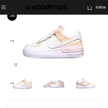
0
0.00
₪
-49%
Click to enlarge