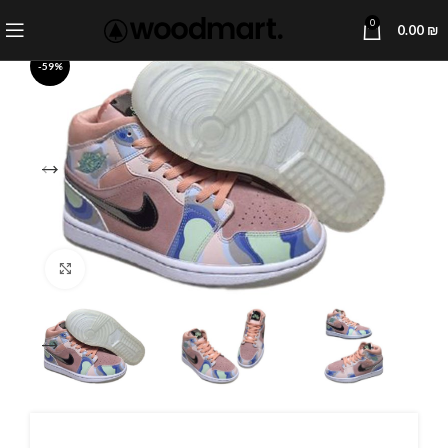
0
0.00
₪
-59%
Click to enlarge