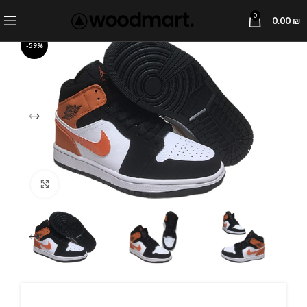
0
0.00
₪
-59%
Click to enlarge