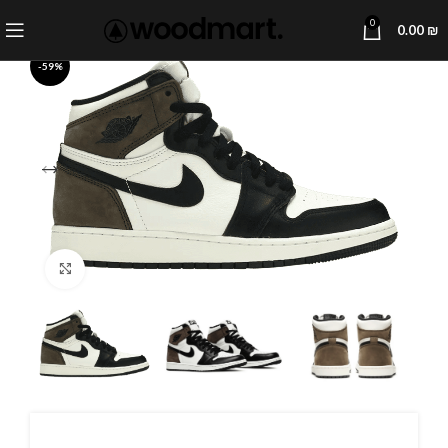
0
0.00
₪
-59%
Click to enlarge