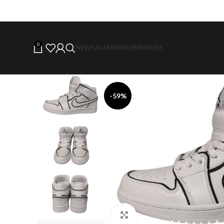
0
NEW
SALE
MEN
WOMEN
KIDS
-59%
Click to enlarge