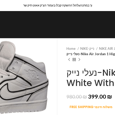
לרגל ההשקה קבלו בעמוד הצ'ק אאוט תיק שרaוך במתנה
Home
NIKE-נייק
NIKE AIR
נעלי נייק-Nike Air Jordan
נעלי נייק-Nike Air Jordan 1 High
White With
399.00
₪
980.00
₪
FREE SHIPPING-משלוח חינם