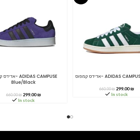
אדידס קמפוס- ADIDAS CA
א- ADIDAS CAMPUSE
PTIONS
SELECT OPTIONS
Blue/Black
299.00
₪
660.00
₪
In stock
299.00
₪
660.00
₪
In stock