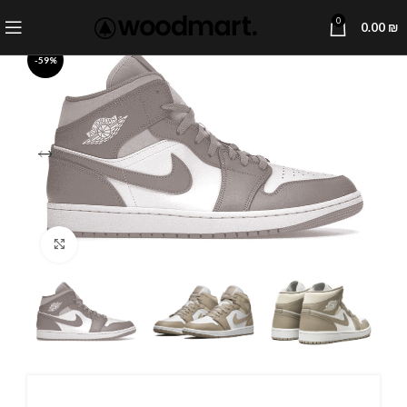
0
0.00
₪
-59%
Click to enlarge